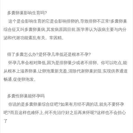
多囊卵巢影响生育吗?
这个是会影响生育的它是会影响排卵的,导致排卵不正常!多囊卵巢
综合征又叫多囊卵巢病,其发病原因目前,医学界认为该病主要与内分
泌和代谢功能紊乱有关。常因精。
得了多囊怎么办?是怀孕几率低还是根本不孕?
怀孕几率会相对降低,因为是排卵量少或者不排卵。你可以吃点,能
从根本上滋养卵巢,让卵泡重新充盈,清除代谢卵巢於阻,实现供养通道
畅通,促使卵泡发。
多囊性卵巢能怀孕吗
你说的是多囊卵巢综合症吧?如果有月经不调的话,就先不要怀孕
吧?而且这样也难怀上,何不先治疗好之后再来怀呢?这样也不会担心
了